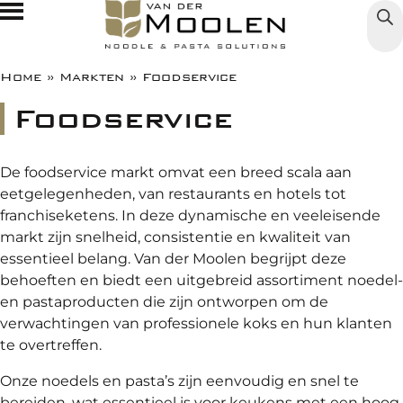
Producten
Home
»
Markten
»
Foodservice
Foodservice
Markten
Noedels
De foodservice markt omvat een breed scala aan
Over ons
Foodindustrie
Pasta
eetgelegenheden, van restaurants en hotels tot
franchiseketens. In deze dynamische en veeleisende
Jobs
Nieuws
Foodservice
Rijst
markt zijn snelheid, consistentie en kwaliteit van
essentieel belang. Van der Moolen begrijpt deze
Contact
De Miefabriek
Foodretail
behoeften en biedt een uitgebreid assortiment noedel-
en pastaproducten die zijn ontworpen om de
verwachtingen van professionele koks en hun klanten
te overtreffen.
NL
Onze noedels en pasta’s zijn eenvoudig en snel te
EN
bereiden, wat essentieel is voor keukens met een hoog