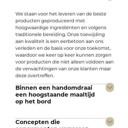
We staan voor het leveren van de beste
producten geproduceerd met
hoogwaardige ingrediënten en volgens
traditionele bereiding. Onze toewijding
aan kwaliteit is een eerbetoon aan ons
verleden en de basis voor onze toekomst,
waardoor we keer op keer kunnen zorgen
voor producten die niet alleen voldoen aan
de verwachtingen van onze klanten maar
deze overtreffen.
Binnen een handomdraai
een hoogstaande maaltijd
op het bord
We begrijpen dat de tijd in de keuken
Concepten die
kostbaar is. Als een deel van het