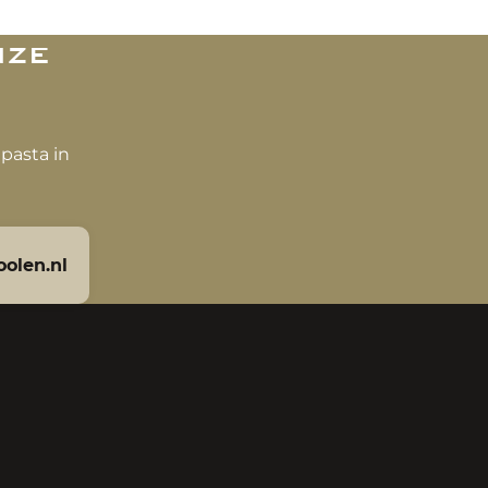
nze
pasta in
olen.nl