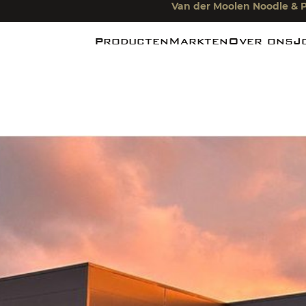
Van der Moolen Noodle & P
Producten
Markten
Over ons
J
Noedels
Foodindustrie
Nieuws
Pasta
Foodservice
De Miefabr
Rijst
Foodretail