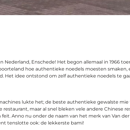
an Nederland, Enschede! Het begon allemaal in 1966 toen
n geboorteland hoe authentieke noedels moesten smaken,
ad. Het idee ontstond om zelf authentieke noedels te g
achines lukte het; de beste authentieke gewalste mie 
 restaurant, maar al snel bleken vele andere Chinese r
een feit. Anno nu onder de naam van het merk van Van de
nt tenslotte ook: de lekkerste bami!