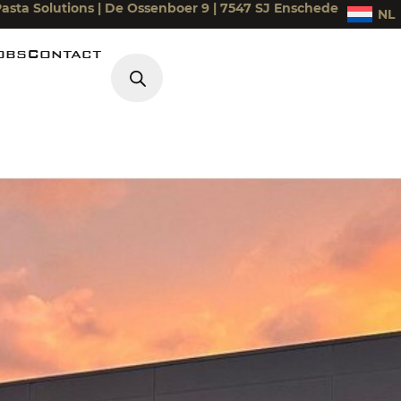
asta Solutions | De Ossenboer 9 | 7547 SJ Enschede
NL
obs
Contact
Producten zoeken
iek