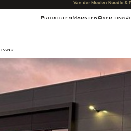
Van der Moolen Noodle & P
Producten
Markten
Over ons
J
Noedels
Foodindustrie
Nieuws
Pasta
Foodservice
De Miefabr
Rijst
Foodretail
e pand