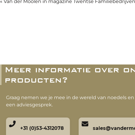
«
Van der Moolen in magazine Twentse Familiebedrijve
Meer informatie over o
producten?
Graag nemen we je mee in de wereld van noedels en 
een adviesgesprek.
+31 (0)53-4312078
sales@vandermo