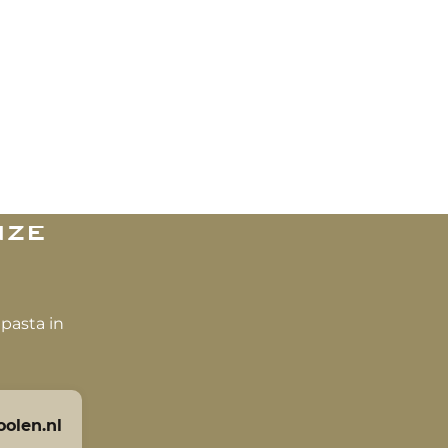
n
nze
pasta in
olen.nl