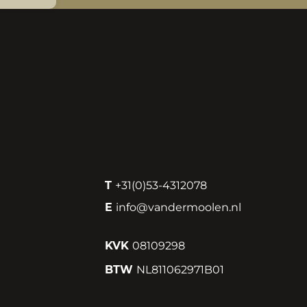
T
+31(0)53-4312078
E
info@vandermoolen.nl
KVK
08109298
BTW
NL811062971B01