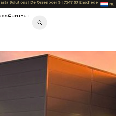
asta Solutions | De Ossenboer 9 | 7547 SJ Enschede
NL
obs
Contact
Producten zoeken
iek