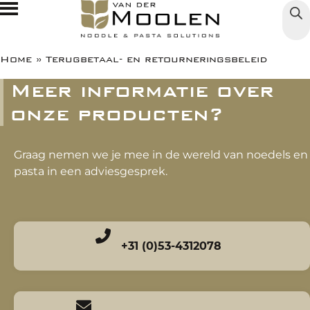
Producten
Home
»
Terugbetaal- en retourneringsbeleid
Meer informatie over
Markten
Noedels
onze producten?
Over ons
Foodindustrie
Pasta
Graag nemen we je mee in de wereld van noedels en
Jobs
Nieuws
pasta in een adviesgesprek.
Foodservice
Rijst
Contact
De Miefabriek
Foodretail
+31 (0)53-4312078
NL
EN