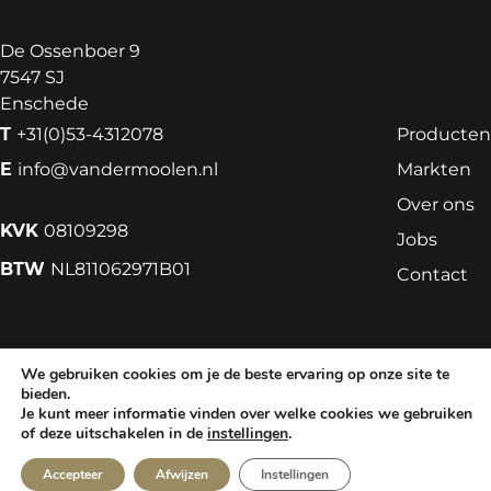
De Ossenboer 9
7547 SJ
Enschede
T
+31(0)53-4312078
Producten
E
info@vandermoolen.nl
Markten
Over ons
KVK
08109298
Jobs
BTW
NL811062971B01
Contact
We gebruiken cookies om je de beste ervaring op onze site te
Algemene voorwaarden
Privacy Verklaring
Cookies
bieden.
Je kunt meer informatie vinden over welke cookies we gebruiken
of deze uitschakelen in de
instellingen
.
Accepteer
Afwijzen
Instellingen
© 2026 Van der Moolen Noodle & Pasta Solutions bv
|